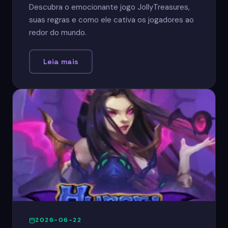
Descubra o emocionante jogo JollyTreasures,
suas regras e como ele cativa os jogadores ao
redor do mundo.
Leia mais
2026-06-22