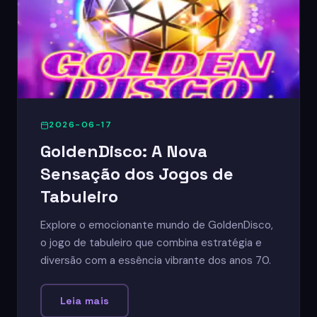
2026-06-17
GoldenDisco: A Nova
Sensação dos Jogos de
Tabuleiro
Explore o emocionante mundo de GoldenDisco,
o jogo de tabuleiro que combina estratégia e
diversão com a essência vibrante dos anos 70.
Leia mais