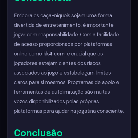
Embora os caça-níqueis sejam uma forma
divertida de entretenimento, é importante
jogar com responsabilidade. Com a facilidade
de acesso proporcionada por plataformas
online como
kk4.com
, é crucial que os
jogadores estejam cientes dos riscos
associados ao jogo e estabeleçam limites
claros para si mesmos. Programas de apoio e
ferramentas de autolimitação são muitas
vezes disponibilizados pelas próprias
plataformas para ajudar na jogatina consciente.
Conclusão