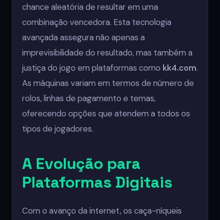
chance aleatória de resultar em uma
combinação vencedora. Esta tecnologia
avançada assegura não apenas a
imprevisibilidade do resultado, mas também a
justiça do jogo em plataformas como
kk4.com
.
As máquinas variam em termos de número de
rolos, linhas de pagamento e temas,
oferecendo opções que atendem a todos os
tipos de jogadores.
A Evolução para
Plataformas Digitais
Com o avanço da internet, os caça-níqueis