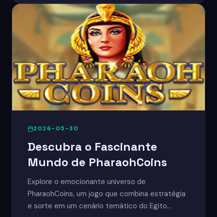
2026-05-30
Descubra o Fascinante
Mundo de PharaohCoins
Explore o emocionante universo de
PharaohCoins, um jogo que combina estratégia
e sorte em um cenário temático do Egito