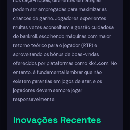
nos caça-níqueis, diferentes estratégias
podem ser empregadas para maximizar as
chances de ganho. Jogadores experientes
muitas vezes aconselham a gestão cuidadosa
do bankroll, escolhendo máquinas com maior
retorno teórico para o jogador (RTP) e
aproveitando os bônus de boas-vindas
oferecidos por plataformas como
kk4.com
. No
entanto, é fundamental lembrar que não
existem garantias em jogos de azar, e os
jogadores devem sempre jogar
responsavelmente.
Inovações Recentes