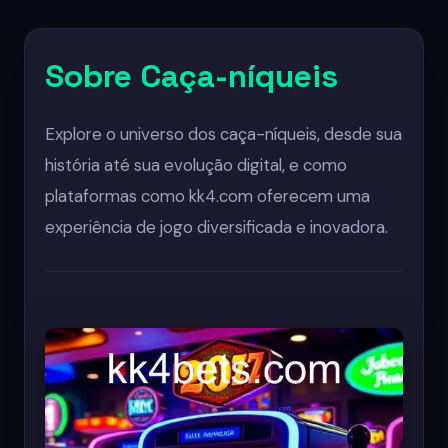
Sobre Caça-níqueis
Explore o universo dos caça-níqueis, desde sua
história até sua evolução digital, e como
plataformas como kk4.com oferecem uma
experiência de jogo diversificada e inovadora.