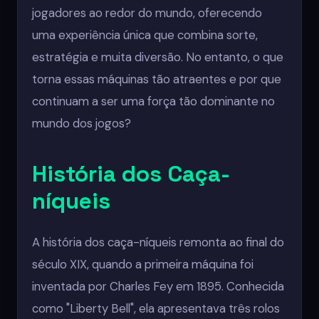
jogadores ao redor do mundo, oferecendo
uma experiência única que combina sorte,
estratégia e muita diversão. No entanto, o que
torna essas máquinas tão atraentes e por que
continuam a ser uma força tão dominante no
mundo dos jogos?
História dos Caça-
níqueis
A história dos caça-níqueis remonta ao final do
século XIX, quando a primeira máquina foi
inventada por Charles Fey em 1895. Conhecida
como "Liberty Bell", ela apresentava três rolos