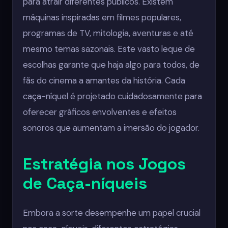
para atrair diferentes públicos. Existem
máquinas inspiradas em filmes populares,
programas de TV, mitologia, aventuras e até
mesmo temas sazonais. Este vasto leque de
escolhas garante que haja algo para todos, de
fãs do cinema a amantes da história. Cada
caça-níquel é projetado cuidadosamente para
oferecer gráficos envolventes e efeitos
sonoros que aumentam a imersão do jogador.
Estratégia nos Jogos
de Caça-níqueis
Embora a sorte desempenhe um papel crucial