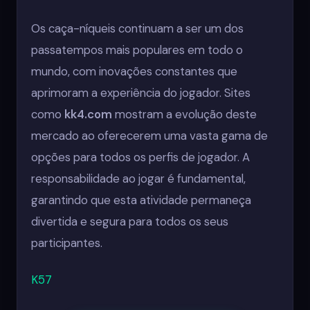
Os caça-níqueis continuam a ser um dos
passatempos mais populares em todo o
mundo, com inovações constantes que
aprimoram a experiência do jogador. Sites
como
kk4.com
mostram a evolução deste
mercado ao oferecerem uma vasta gama de
opções para todos os perfis de jogador. A
responsabilidade ao jogar é fundamental,
garantindo que esta atividade permaneça
divertida e segura para todos os seus
participantes.
K57