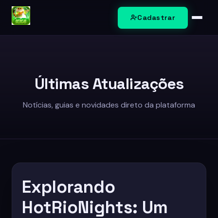
Cadastrar
Caça-níqueis
Jogos de sabong
Últimas Atualizações
Bacará online
Notícias, guias e novidades direto da plataforma
Jogos de mesa
Eventos exclusivos
Últimas Notícias
Explorando
HotRioNights: Um