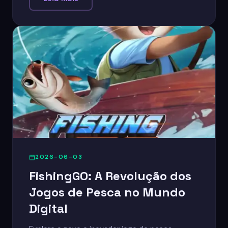
2026-06-03
FishingGO: A Revolução dos
Jogos de Pesca no Mundo
Digital