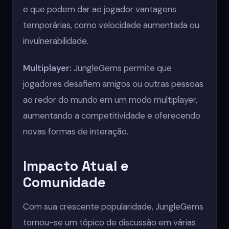
e que podem dar ao jogador vantagens
temporárias, como velocidade aumentada ou
invulnerabilidade.
Multiplayer:
JungleGems permite que
jogadores desafiem amigos ou outras pessoas
ao redor do mundo em um modo multiplayer,
aumentando a competitividade e oferecendo
novas formas de interação.
Impacto Atual e
Comunidade
Com sua crescente popularidade, JungleGems
tornou-se um tópico de discussão em várias