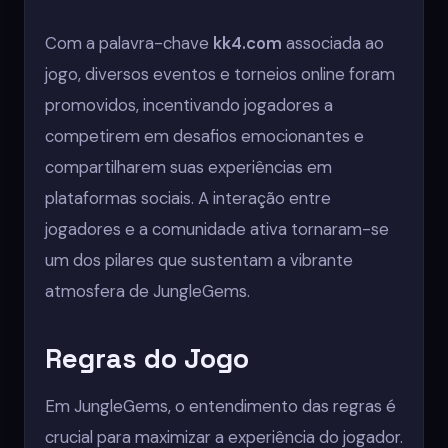
Com a palavra-chave
kk4.com
associada ao
jogo, diversos eventos e torneios online foram
promovidos, incentivando jogadores a
competirem em desafios emocionantes e
compartilharem suas experiências em
plataformas sociais. A interação entre
jogadores e a comunidade ativa tornaram-se
um dos pilares que sustentam a vibrante
atmosfera de JungleGems.
Regras do Jogo
Em JungleGems, o entendimento das regras é
crucial para maximizar a experiência do jogador.