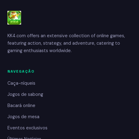
KK4.com offers an extensive collection of online games,
featuring action, strategy, and adventure, catering to
gaming enthusiasts worldwide.
NAVEGAÇÃO
Caça-níqueis
Jogos de sabong
Bacará online
Jogos de mesa
Eventos exclusivos