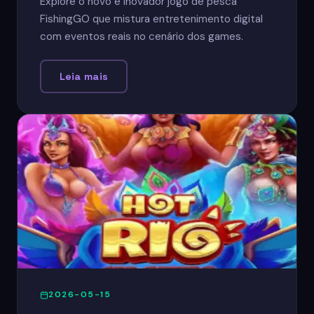
Explore o novo e inovador jogo de pesca
FishingGO que mistura entretenimento digital
com eventos reais no cenário dos games.
Leia mais
2026-05-15