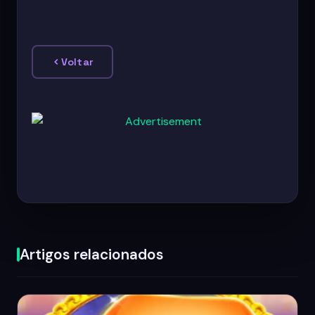
Voltar
Artigos relacionados