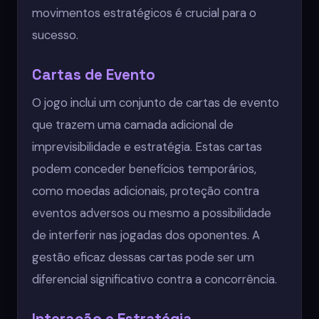
movimentos estratégicos é crucial para o
sucesso.
Cartas de Evento
O jogo inclui um conjunto de cartas de evento
que trazem uma camada adicional de
imprevisibilidade e estratégia. Estas cartas
podem conceder benefícios temporários,
como moedas adicionais, proteção contra
eventos adversos ou mesmo a possibilidade
de interferir nas jogadas dos oponentes. A
gestão eficaz dessas cartas pode ser um
diferencial significativo contra a concorrência.