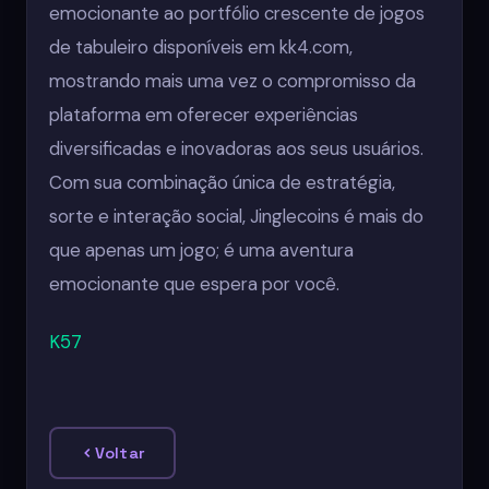
emocionante ao portfólio crescente de jogos
de tabuleiro disponíveis em kk4.com,
mostrando mais uma vez o compromisso da
plataforma em oferecer experiências
diversificadas e inovadoras aos seus usuários.
Com sua combinação única de estratégia,
sorte e interação social, Jinglecoins é mais do
que apenas um jogo; é uma aventura
emocionante que espera por você.
K57
Voltar