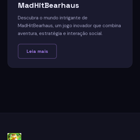
MadHitBearhaus
Descubra o mundo intrigante de
MadHitBearhaus, um jogo inovador que combina
aventura, estratégia e interação social.
Leia mais