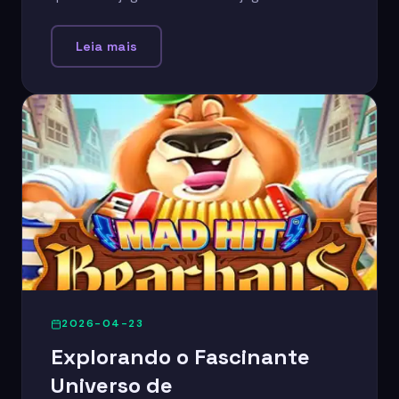
única e eventos dinâmicos.
Leia mais
2026-04-23
Explorando o Fascinante
Universo de