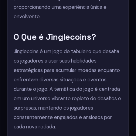
proporcionando uma experiência única e
envolvente.
O Que é Jinglecoins?
Jinglecoins é um jogo de tabuleiro que desafia
os jogadores a usar suas habilidades
estratégicas para acumular moedas enquanto
enfrentam diversas situações e eventos
durante o jogo. A temática do jogo é centrada
em um universo vibrante repleto de desafios e
surpresas, mantendo os jogadores
constantemente engajados e ansiosos por
cada nova rodada.