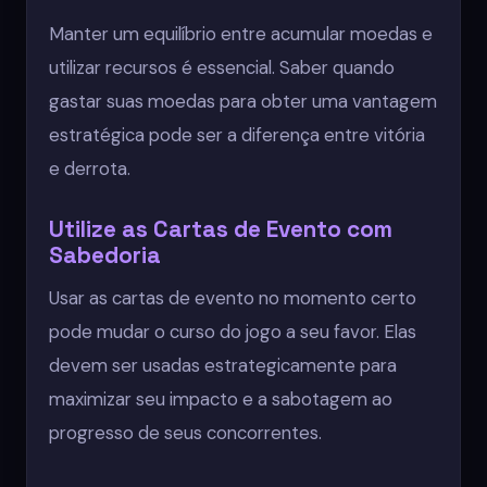
Manter um equilíbrio entre acumular moedas e
utilizar recursos é essencial. Saber quando
gastar suas moedas para obter uma vantagem
estratégica pode ser a diferença entre vitória
e derrota.
Utilize as Cartas de Evento com
Sabedoria
Usar as cartas de evento no momento certo
pode mudar o curso do jogo a seu favor. Elas
devem ser usadas estrategicamente para
maximizar seu impacto e a sabotagem ao
progresso de seus concorrentes.