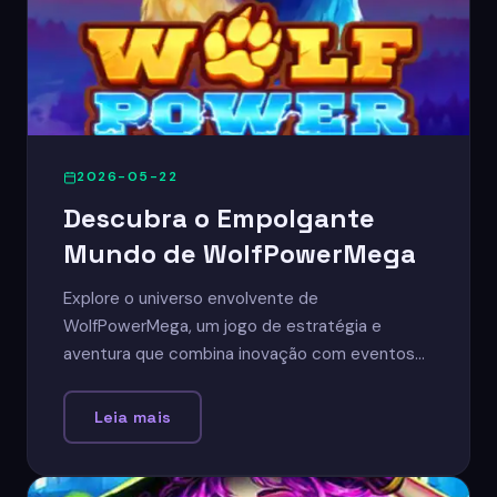
2026-05-22
Descubra o Empolgante
Mundo de WolfPowerMega
Explore o universo envolvente de
WolfPowerMega, um jogo de estratégia e
aventura que combina inovação com eventos
atuais.
Leia mais