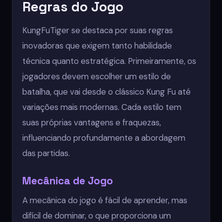
Regras do Jogo
KungFuTiger se destaca por suas regras
inovadoras que exigem tanto habilidade
técnica quanto estratégica. Primeiramente, os
jogadores devem escolher um estilo de
batalha, que vai desde o clássico Kung Fu até
variações mais modernas. Cada estilo tem
suas próprias vantagens e fraquezas,
influenciando profundamente a abordagem
das partidas.
Mecânica de Jogo
A mecânica do jogo é fácil de aprender, mas
difícil de dominar, o que proporciona um