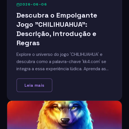
2026-06-06
Descubra o Empolgante
Jogo "CHILIHUAHUA":
Descrição, Introdução e
Regras
Explore o universo do jogo 'CHILIHUAHUA' e
descubra como a palavra-chave 'kk4.com' se
integra a essa experiência lúdica. Aprenda as
regras e tudo o que precisa saber para
começar a jogar.
Leia mais