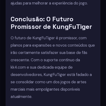
ajudas para melhorar a experiência do jogo.
Conclusão: O Futuro
Promissor de KungFuTiger
O futuro de KungFuTiger é promissor, com
planos para expansões e novos conteúdos que
irão certamente satisfazer sua base de fãs
crescente. Com o suporte contínuo da
kk4.com e sua dedicada equipe de
desenvolvedores, KungFuTiger está fadado a
se consolidar como um dos jogos de artes
marciais mais empolgantes disponíveis
atualmente.