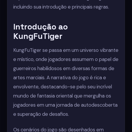
incluindo sua introdução e principais regras.
Introdução ao
KungFuTiger
KungFuTiger se passa em um universo vibrante
e místico, onde jogadores assumem o papel de
guerreiros habilidosos em diversas formas de
artes marciais. A narrativa do jogo é rica e
envolvente, destacando-se pelo seu incrível
mundo de fantasia oriental que mergulha os
jogadores em uma jornada de autodescoberta
e superação de desafios.
Os cenários do jogo são desenhados em