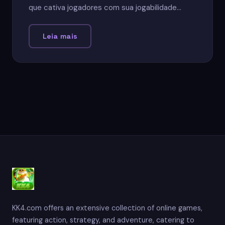
que cativa jogadores com sua jogabilidade
única e eventos dinâmicos.
Leia mais
KK4.com offers an extensive collection of online games,
featuring action, strategy, and adventure, catering to