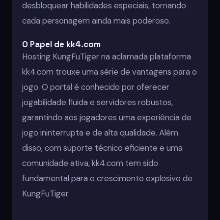
desbloquear habilidades especiais, tornando
cada personagem ainda mais poderoso.
O Papel de kk4.com
Hosting KungFuTiger na aclamada plataforma
kk4.com trouxe uma série de vantagens para o
jogo. O portal é conhecido por oferecer
jogabilidade fluida e servidores robustos,
garantindo aos jogadores uma experiência de
jogo ininterrupta e de alta qualidade. Além
disso, com suporte técnico eficiente e uma
comunidade ativa, kk4.com tem sido
fundamental para o crescimento explosivo de
KungFuTiger.